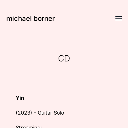
michael borner
Menü
umsch
CD
Yin
(2023) – Guitar Solo
Streaming: