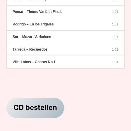
Ponce – Thème Varié et Finale
1:01
Rodrigo – En los Trigales
1:01
Sor – Mozart Variations
1:01
Tarrega – Recuerdos
1:01
Villa-Lobos – Choros No 1
1:01
CD bestellen