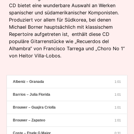
CD bietet eine wunderbare Auswahl an Werken
spanischer und südamerikanischer Komponisten.
Produziert vor allem für Südkorea, bei denen
Michael Borner hauptsächlich mit klassischem
Repertoire aufgetreten ist, enthält diese CD
populäre Gitarrenstücke wie „Recuerdos del
Alhambra“ von Francisco Tarrega und „Choro No 1“
von Heitor Villa-Lobos.
Albeniz – Granada
1:01
Barrios – Julia Florida
1:01
Brouwer – Guajira Criolla
1:01
Brouwer – Zapateo
1:01
Coste – Etude G Major
0:31