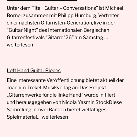
Unter dem Titel “Guitar – Conversations” ist Michael
Borner zusammen mit Philipp Humburg, Vertreter
einer nächsten Gitarristen-Generation, live in der
“Guitar Night” des Internationalen Bergischen
Live
Gitarrenfestivals “Gitarre ’26” am Samstag,…
beim
weiterlesen
Internationa
Bergischen
Gitarrenfest
Left Hand Guitar Pieces
3.
Eine interessante Veröffentlichung bietet aktuell der
Januar
Joachim-Trekel-Musikverlag an: Das Projekt
2026
„Gitarrenwerke für die linke Hand“ wurde initiiert
und herausgegeben von Nicola Yasmin StockDiese
Sammlung in zwei Bänden bietet vielfältiges
Left
Spielmaterial…
weiterlesen
Hand
Guitar