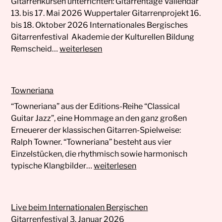
Gitarrenkursen unterrichten: Gitarrentage Vallendar
13. bis 17. Mai 2026 Wuppertaler Gitarrenprojekt 16.
bis 18. Oktober 2026 Internationales Bergisches
Gitarrenfestival Akademie der Kulturellen Bildung
Aktuelle
Remscheid…
weiterlesen
Kurse
Towneriana
“Towneriana” aus der Editions-Reihe “Classical
Guitar Jazz”, eine Hommage an den ganz großen
Erneuerer der klassischen Gitarren-Spielweise:
Ralph Towner. “Towneriana” besteht aus vier
Einzelstücken, die rhythmisch sowie harmonisch
Towneriana
typische Klangbilder…
weiterlesen
Live beim Internationalen Bergischen
Gitarrenfestival 3. Januar 2026