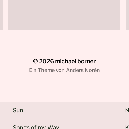
© 2026
michael borner
Ein Theme von
Anders Norén
Sun
N
Songs of my Way
K