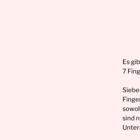
Es gi
7 Fing
Siebe
Finger
sowohl
sind n
Unter