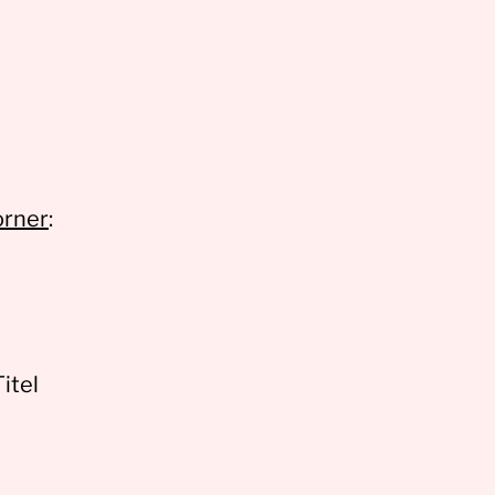
orner
:
itel