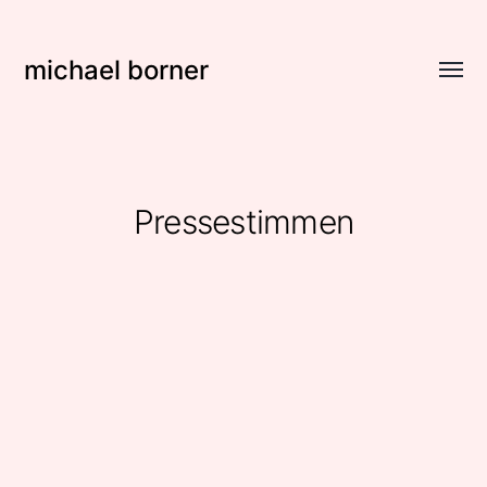
michael borner
Menü
umsch
Pressestimmen