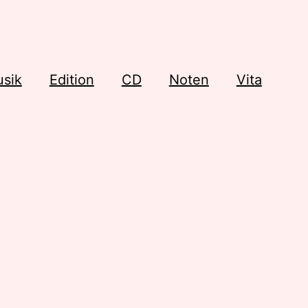
sik
Edition
CD
Noten
Vita