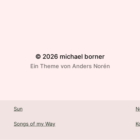
© 2026
michael borner
Ein Theme von
Anders Norén
Sun
N
Songs of my Way
K